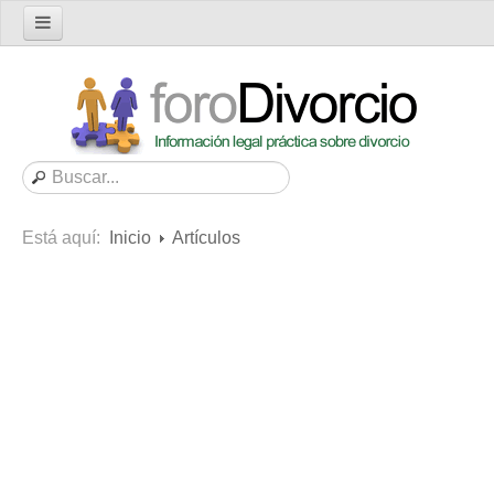
Inicio
Foro
Nuevo tema
Buscar en el foro
Categorías
Está aquí:
Inicio
Artículos
Mensajes recientes
Mensajes no respondidos
Artículos
Consultas
Diccionario
Servicios