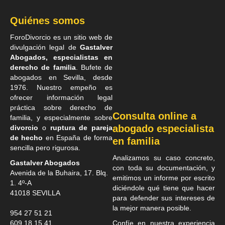
Quiénes somos
ForoDivorcio es un sitio web de
divulgación legal de
Gastalver
Abogados, especialistas en
derecho de familia
. Bufete de
abogados en Sevilla
, desde
1976. Nuestro empeño es
ofrecer información legal
práctica sobre derecho de
Consulta online a
familia, y especialmente sobre
abogado especialista
divorcio
o
ruptura de pareja
de hecho
en España de forma
en familia
sencilla pero rigurosa.
Analizamos su caso concreto,
Gastalver Abogados
con toda su documentación, y
Avenida de la Buhaira, 17. Blq.
emitimos un informe por escrito
1. 4º-A
diciéndole qué tiene que hacer
41018
SEVILLA
para defender sus intereses de
la mejor manera posible.
954 27 51 21
609 18 15 41
Confíe en nuestra experiencia