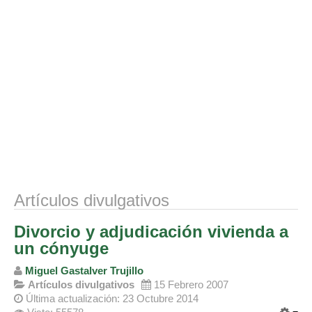
Divorcio de mutuo acuerdo
Divorcio contencioso
Ruptura contenciosa de pareja de hecho con hijos.
Ruptura de mutuo acuerdo de pareja de hecho con hijos.
Usuarios
Entrar / Salir
Artículos divulgativos
Divorcio y adjudicación vivienda a
un cónyuge
Miguel Gastalver Trujillo
Artículos divulgativos
15 Febrero 2007
Última actualización: 23 Octubre 2014