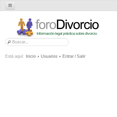
Inicio
Foro
Nuevo tema
Buscar en el foro
Categorías
Está aquí:
Inicio
Usuarios
Entrar / Salir
Mensajes recientes
Mensajes no respondidos
Artículos
Consultas
Diccionario
Servicios