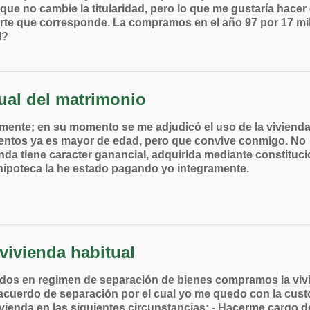
ue no cambie la titularidad, pero lo que me gustaría hacer
parte que corresponde. La compramos en el año 97 por 17 mi
l?
ual del matrimonio
almente; en su momento se me adjudicó el uso de la viviend
mentos ya es mayor de edad, pero que convive conmigo. No
nda tiene caracter ganancial, adquirida mediante constituc
a hipoteca la he estado pagando yo integramente.
 vivienda habitual
asados en regimen de separación de bienes compramos la viv
 acuerdo de separación por el cual yo me quedo con la cust
vivienda en las siguientes circunstancias: - Hacerme cargo de