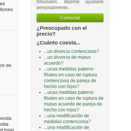
tribunales, déjeme ayudarle
 es
personalmente.
llones
Contactar
¿Preocupado con el
precio?
¿Cuánto cuesta...
.
..
un divorcio contencioso
?
a
...
un divorcio de mutuo
acuerdo
?
ion de
...unas medidas paterno
filiales en caso de ruptura
contenciosa de pareja de
hecho con hijos
?
...unas medidas paterno
filiales en caso de ruptura de
mutuo acuerdo de pareja de
hecho con hijos
?
...una modificación de
ienda
medidas contenciosa
?
odia
...una modificación de
l total