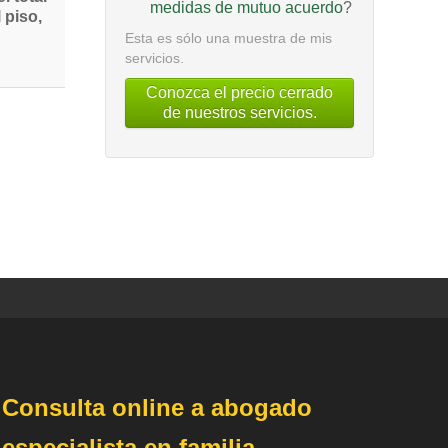
medidas de mutuo acuerdo
?
 piso,
Esta es sólo una muestra de mis
servicios.
Conozca el precio cerrado
de nuestros servicios.
Consulta online a abogado
especialista en familia