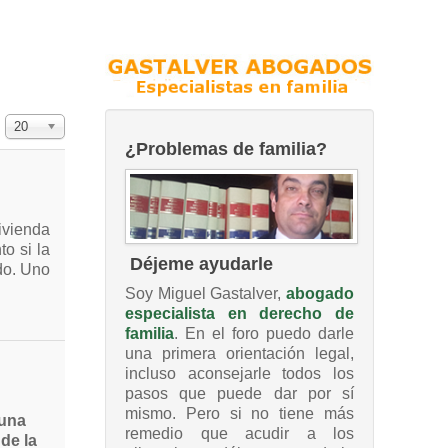
Cantidad a mostrar
20
¿Problemas de familia?
ivienda
to si la
Déjeme ayudarle
do. Uno
Soy Miguel Gastalver,
abogado
especialista en derecho de
familia
. En el foro puedo darle
una primera orientación legal,
incluso aconsejarle todos los
pasos que puede dar por sí
mismo. Pero si no tiene más
 una
remedio que acudir a los
de la