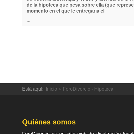
de la hipoteca que pesa sobre ella (que represent
momento en el que le entregaría el
...
Está aquí:
Inicio
ForoDivorcio - Hipoteca
Quiénes somos
ForoDivorcio es un sitio web de divulgación legal