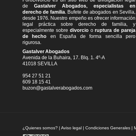
de
Gastalver Abogados, especialistas en
derecho de familia
. Bufete de
abogados en Sevilla
,
desde 1976. Nuestro empeño es ofrecer información
legal práctica sobre derecho de familia, y
especialmente sobre
divorcio
o
ruptura de pareja
de hecho
en España de forma sencilla pero
rigurosa.
Gastalver Abogados
Avenida de la Buhaira, 17. Blq. 1. 4º-A
41018
SEVILLA
954 27 51 21
609 18 15 41
buzon@gastalverabogados.com
¿Quienes somos?
|
Aviso legal
|
Condiciones Generales
|