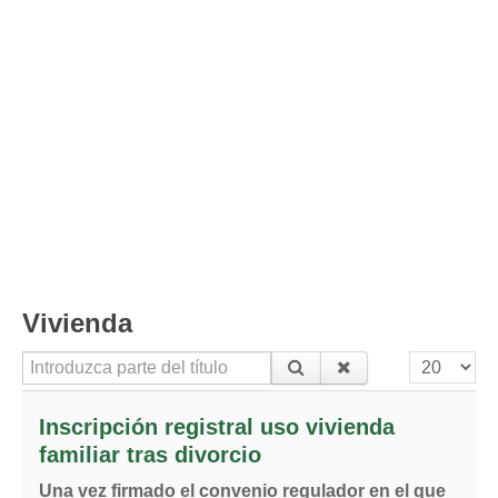
Divorcio de mutuo acuerdo
Divorcio contencioso
Ruptura contenciosa de pareja de hecho con hijos.
Ruptura de mutuo acuerdo de pareja de hecho con hijos.
Usuarios
Entrar / Salir
Vivienda
Introduzca parte del título
Cantidad a
Inscripción registral uso vivienda
familiar tras divorcio
Una vez firmado el convenio regulador en el que