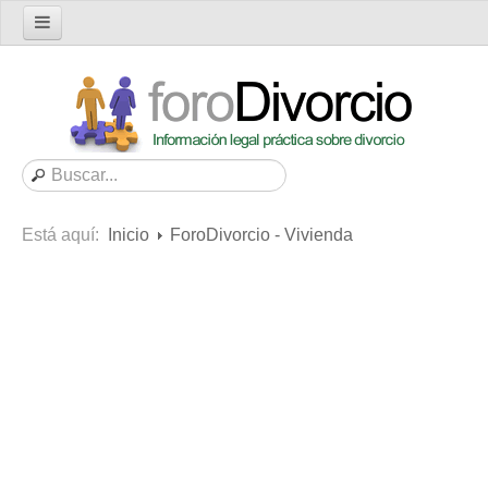
Inicio
Foro
Nuevo tema
Buscar en el foro
Categorías
Está aquí:
Inicio
ForoDivorcio - Vivienda
Mensajes recientes
Mensajes no respondidos
Artículos
Consultas
Diccionario
Servicios