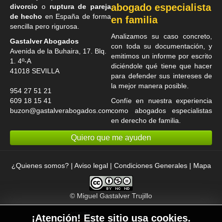
abogado especialista
divorcio
o
ruptura de pareja
de hecho
en España de forma
en familia
sencilla pero rigurosa.
Analizamos su caso concreto,
Gastalver Abogados
con toda su documentación, y
Avenida de la Buhaira, 17. Blq.
emitimos un informe por escrito
1. 4º-A
diciéndole qué tiene que hacer
41018
SEVILLA
para defender sus intereses de
la mejor manera posible.
954 27 51 21
609 18 15 41
Confíe en nuestra experiencia
buzon@gastalverabogados.com
como
abogados especialistas
en derecho de familia
.
Quiero que me ayuden
¿Quienes somos?
|
Aviso legal
|
Condiciones Generales
|
Mapa
©
Miguel Gastalver Trujillo
¡Atención! Este sitio usa cookies.