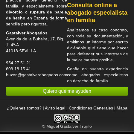
práctica sobre derecho de
Consulta online a
familia, y especialmente sobre
abogado especialista
divorcio
o
ruptura de pareja
de hecho
en España de forma
en familia
sencilla pero rigurosa.
Analizamos su caso concreto,
Gastalver Abogados
con toda su documentación, y
Avenida de la Buhaira, 17. Blq.
emitimos un informe por escrito
1. 4º-A
diciéndole qué tiene que hacer
41018
SEVILLA
para defender sus intereses de
la mejor manera posible.
954 27 51 21
609 18 15 41
Confíe en nuestra experiencia
buzon@gastalverabogados.com
como
abogados especialistas
en derecho de familia
.
Quiero que me ayuden
¿Quienes somos?
|
Aviso legal
|
Condiciones Generales
|
Mapa
©
Miguel Gastalver Trujillo