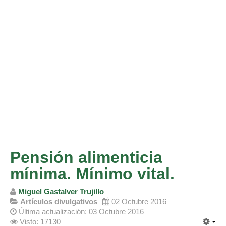
Divorcio de mutuo acuerdo
Divorcio contencioso
Ruptura contenciosa de pareja de hecho con hijos.
Ruptura de mutuo acuerdo de pareja de hecho con hijos.
Usuarios
Entrar / Salir
Pensión alimenticia
mínima. Mínimo vital.
Miguel Gastalver Trujillo
Artículos divulgativos
02 Octubre 2016
Última actualización: 03 Octubre 2016
Visto: 17130