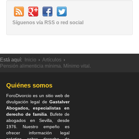
Síguenos vía RSS o red social
Está aquí:
Inicio
Artículos
Pensión alimenticia mínima. Mínimo vital.
Quiénes somos
ForoDivorcio es un sitio web de
divulgación legal de
Gastalver
Abogados, especialistas en
derecho de familia
. Bufete de
abogados en Sevilla
, desde
1976. Nuestro empeño es
ofrecer información legal