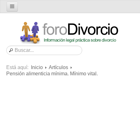
Inicio
Foro
Nuevo tema
Buscar en el foro
Categorías
Está aquí:
Inicio
Artículos
Mensajes recientes
Pensión alimenticia mínima. Mínimo vital.
Mensajes no respondidos
Artículos
Consultas
Diccionario
Servicios