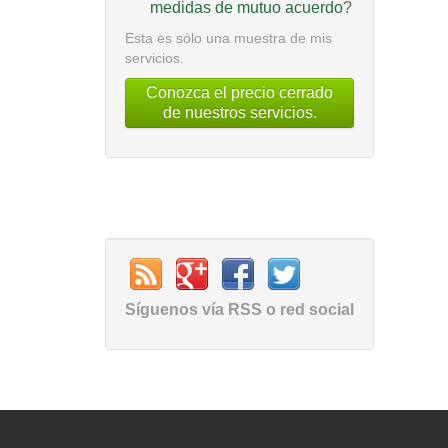
medidas de mutuo acuerdo
?
Esta es sólo una muestra de mis
servicios.
Conozca el precio cerrado
de nuestros servicios.
Síguenos vía RSS o red social