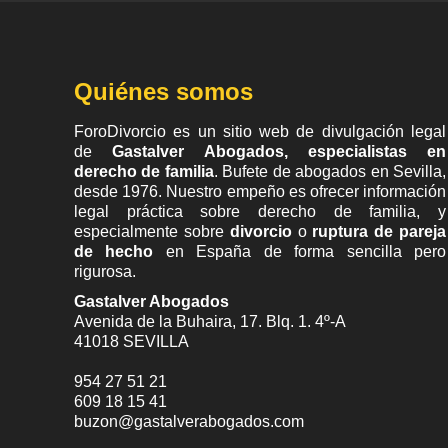
Quiénes somos
ForoDivorcio es un sitio web de divulgación legal
de
Gastalver Abogados, especialistas en
derecho de familia
. Bufete de
abogados en Sevilla
,
desde 1976. Nuestro empeño es ofrecer información
legal práctica sobre derecho de familia, y
especialmente sobre
divorcio
o
ruptura de pareja
de hecho
en España de forma sencilla pero
rigurosa.
Gastalver Abogados
Avenida de la Buhaira, 17. Blq. 1. 4º-A
41018
SEVILLA
954 27 51 21
609 18 15 41
buzon@gastalverabogados.com