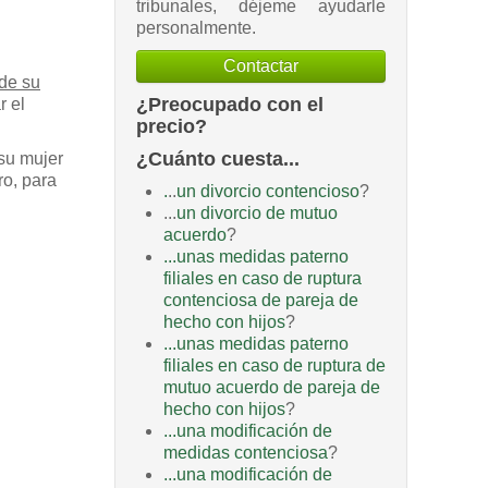
tribunales, déjeme ayudarle
personalmente.
Contactar
 de su
¿Preocupado con el
r el
precio?
¿Cuánto cuesta...
su mujer
ro, para
.
..
un divorcio contencioso
?
...
un divorcio de mutuo
acuerdo
?
...unas medidas paterno
filiales en caso de ruptura
contenciosa de pareja de
hecho con hijos
?
...unas medidas paterno
filiales en caso de ruptura de
mutuo acuerdo de pareja de
hecho con hijos
?
...una modificación de
medidas contenciosa
?
...una modificación de