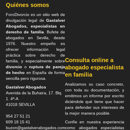
Quiénes somos
ForoDivorcio es un sitio web de
divulgación legal de
Gastalver
Abogados, especialistas en
derecho de familia
. Bufete de
abogados en Sevilla
, desde
1976. Nuestro empeño es
ofrecer información legal
práctica sobre derecho de
Consulta online a
familia, y especialmente sobre
abogado especialista
divorcio
o
ruptura de pareja
de hecho
en España de forma
en familia
sencilla pero rigurosa.
Analizamos su caso concreto,
Gastalver Abogados
con toda su documentación, y
Avenida de la Buhaira, 17. Blq.
emitimos un informe por escrito
1. 4º-A
diciéndole qué tiene que hacer
41018
SEVILLA
para defender sus intereses de
la mejor manera posible.
954 27 51 21
609 18 15 41
Confíe en nuestra experiencia
buzon@gastalverabogados.com
como
abogados especialistas