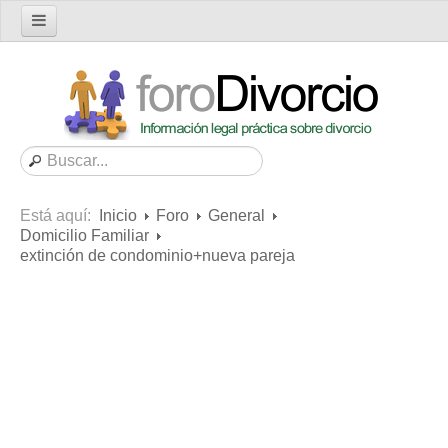
Inicio
Foro
Nuevo tema
Buscar en el foro
Categorías
Está aquí:
Inicio
Foro
General
Mensajes recientes
Domicilio Familiar
extinción de condominio+nueva pareja
Mensajes no respondidos
Artículos
Consultas
Diccionario
Servicios