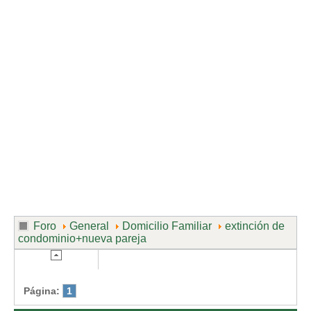
Divorcio de mutuo acuerdo
Divorcio contencioso
Ruptura contenciosa de pareja de hecho con hijos.
Ruptura de mutuo acuerdo de pareja de hecho con hijos.
Usuarios
Entrar / Salir
Foro
General
Domicilio Familiar
extinción de
condominio+nueva pareja
Página:
1