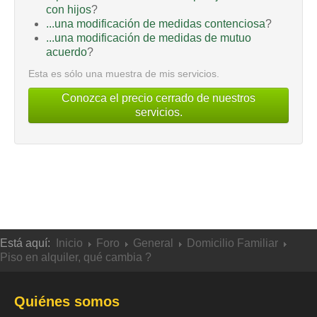
con hijos
?
...una modificación de medidas contenciosa
?
...una modificación de medidas de mutuo
acuerdo
?
Esta es sólo una muestra de mis servicios.
Conozca el precio cerrado de nuestros
servicios.
Está aquí:
Inicio
Foro
General
Domicilio Familiar
Piso en alquiler, qué cambia ?
Quiénes somos