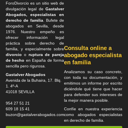
ForoDivorcio es un sitio web de
divulgación legal de
Gastalver
Abogados, especialistas en
derecho de familia
. Bufete de
abogados en Sevilla
, desde
1976. Nuestro empeño es
ofrecer información legal
práctica sobre derecho de
Consulta online a
familia, y especialmente sobre
abogado especialista
divorcio
o
ruptura de pareja
de hecho
en España de forma
en familia
sencilla pero rigurosa.
Analizamos su caso concreto,
Gastalver Abogados
con toda su documentación, y
Avenida de la Buhaira, 17. Blq.
emitimos un informe por escrito
1. 4º-A
diciéndole qué tiene que hacer
41018
SEVILLA
para defender sus intereses de
la mejor manera posible.
954 27 51 21
609 18 15 41
Confíe en nuestra experiencia
buzon@gastalverabogados.com
como
abogados especialistas
en derecho de familia
.