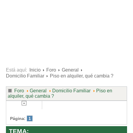
Divorcio de mutuo acuerdo
Divorcio contencioso
Ruptura contenciosa de pareja de hecho con hijos.
Ruptura de mutuo acuerdo de pareja de hecho con hijos.
Usuarios
Entrar / Salir
Está aquí:
Inicio
Foro
General
Domicilio Familiar
Piso en alquiler, qué cambia ?
Foro
General
Domicilio Familiar
Piso en
alquiler, qué cambia ?
Página:
1
TEMA: