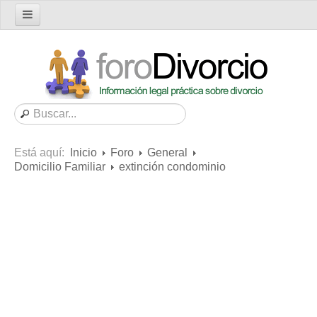
Inicio
Foro
Nuevo tema
Buscar en el foro
Categorías
Está aquí:
Inicio
Foro
General
Mensajes recientes
Domicilio Familiar
extinción condominio
Mensajes no respondidos
Artículos
Consultas
Diccionario
Servicios