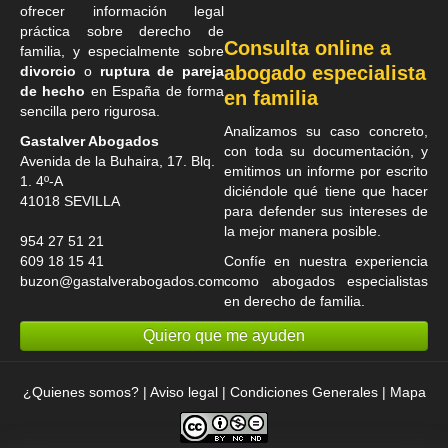
ofrecer información legal
práctica sobre derecho de
Consulta online a
familia, y especialmente sobre
abogado especialista
divorcio
o
ruptura de pareja
de hecho
en España de forma
en familia
sencilla pero rigurosa.
Analizamos su caso concreto,
Gastalver Abogados
con toda su documentación, y
Avenida de la Buhaira, 17. Blq.
emitimos un informe por escrito
1. 4º-A
diciéndole qué tiene que hacer
41018
SEVILLA
para defender sus intereses de
la mejor manera posible.
954 27 51 21
609 18 15 41
Confíe en nuestra experiencia
buzon@gastalverabogados.com
como
abogados especialistas
en derecho de familia
.
Quiero que me ayuden
¿Quienes somos?
|
Aviso legal
|
Condiciones Generales
|
Mapa