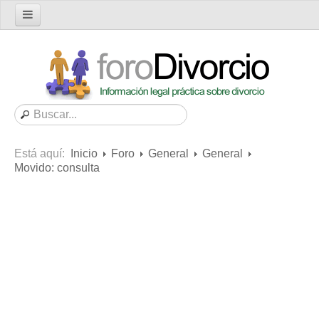
Inicio
Foro
Nuevo tema
Buscar en el foro
Categorías
Está aquí:
Inicio
Foro
General
General
Mensajes recientes
Movido: consulta
Mensajes no respondidos
Artículos
Consultas
Diccionario
Servicios