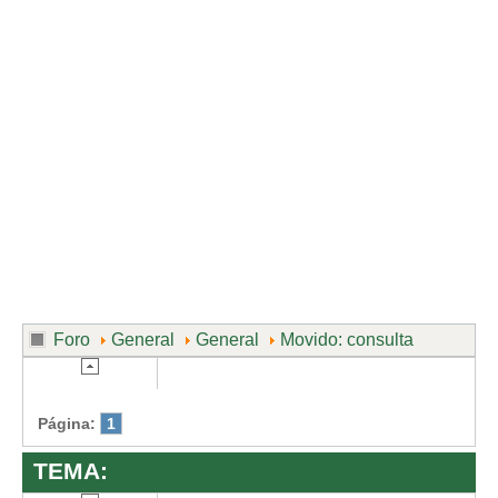
Divorcio de mutuo acuerdo
Divorcio contencioso
Ruptura contenciosa de pareja de hecho con hijos.
Ruptura de mutuo acuerdo de pareja de hecho con hijos.
Usuarios
Entrar / Salir
Foro
General
General
Movido: consulta
Página:
1
TEMA: