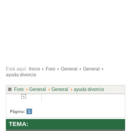
Divorcio de mutuo acuerdo
Divorcio contencioso
Ruptura contenciosa de pareja de hecho con hijos.
Ruptura de mutuo acuerdo de pareja de hecho con hijos.
Usuarios
Entrar / Salir
Está aquí:
Inicio
Foro
General
General
ayuda divorcio
Foro
General
General
ayuda divorcio
Página:
1
TEMA: