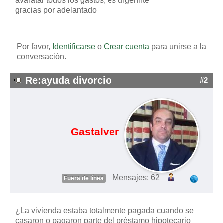
avaratar todos los gastos, es urgennte
gracias por adelantado
Por favor,
Identificarse
o
Crear cuenta
para unirse a la
conversación.
Re:ayuda divorcio
#2
Gastalver
Mensajes: 62
Fuera de línea
¿La vivienda estaba totalmente pagada cuando se
casaron o pagaron parte del préstamo hipotecario