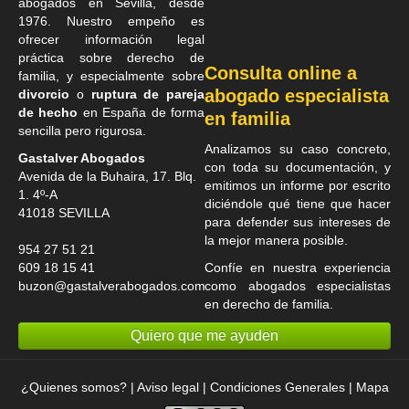
abogados en Sevilla
, desde
1976. Nuestro empeño es
ofrecer información legal
práctica sobre derecho de
Consulta online a
familia, y especialmente sobre
abogado especialista
divorcio
o
ruptura de pareja
de hecho
en España de forma
en familia
sencilla pero rigurosa.
Analizamos su caso concreto,
Gastalver Abogados
con toda su documentación, y
Avenida de la Buhaira, 17. Blq.
emitimos un informe por escrito
1. 4º-A
diciéndole qué tiene que hacer
41018
SEVILLA
para defender sus intereses de
la mejor manera posible.
954 27 51 21
609 18 15 41
Confíe en nuestra experiencia
buzon@gastalverabogados.com
como
abogados especialistas
en derecho de familia
.
Quiero que me ayuden
¿Quienes somos?
|
Aviso legal
|
Condiciones Generales
|
Mapa