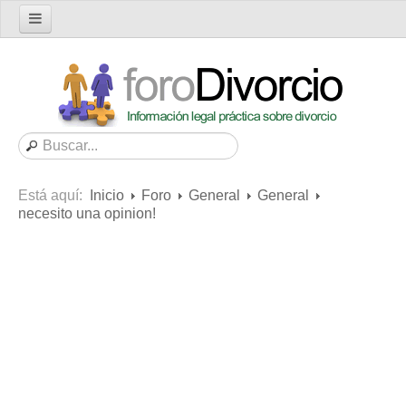
Inicio
Foro
Nuevo tema
Buscar en el foro
Categorías
Está aquí:
Inicio
Foro
General
General
Mensajes recientes
necesito una opinion!
Mensajes no respondidos
Artículos
Consultas
Diccionario
Servicios