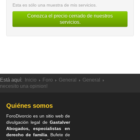
Esta es sólo una muestra de mis servicios.
Conozca el precio cerrado de nuestros
servicios.
Está aquí:
Inicio
Foro
General
General
necesito una opinion!
Quiénes somos
ForoDivorcio es un sitio web de
divulgación legal de
Gastalver
Abogados, especialistas en
derecho de familia
. Bufete de