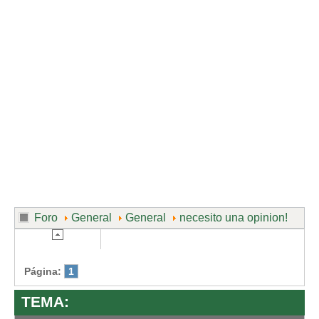
Divorcio de mutuo acuerdo
Divorcio contencioso
Ruptura contenciosa de pareja de hecho con hijos.
Ruptura de mutuo acuerdo de pareja de hecho con hijos.
Usuarios
Entrar / Salir
Foro
General
General
necesito una opinion!
Página:
1
TEMA: