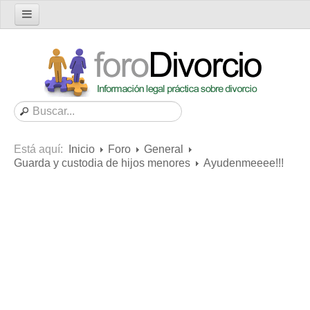
Inicio
Foro
Nuevo tema
Buscar en el foro
Categorías
Está aquí:
Inicio
Foro
General
Mensajes recientes
Guarda y custodia de hijos menores
Ayudenmeeee!!!
Mensajes no respondidos
Artículos
Consultas
Diccionario
Servicios