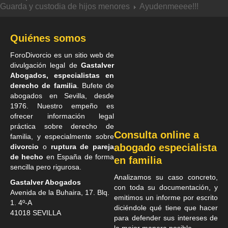
Guarda y custodia de hijos menores
Ayudenmeeee!!!
Quiénes somos
ForoDivorcio es un sitio web de
divulgación legal de
Gastalver
Abogados, especialistas en
derecho de familia
. Bufete de
abogados en Sevilla
, desde
1976. Nuestro empeño es
ofrecer información legal
práctica sobre derecho de
Consulta online a
familia, y especialmente sobre
abogado especialista
divorcio
o
ruptura de pareja
de hecho
en España de forma
en familia
sencilla pero rigurosa.
Analizamos su caso concreto,
Gastalver Abogados
con toda su documentación, y
Avenida de la Buhaira, 17. Blq.
emitimos un informe por escrito
1. 4º-A
diciéndole qué tiene que hacer
41018
SEVILLA
para defender sus intereses de