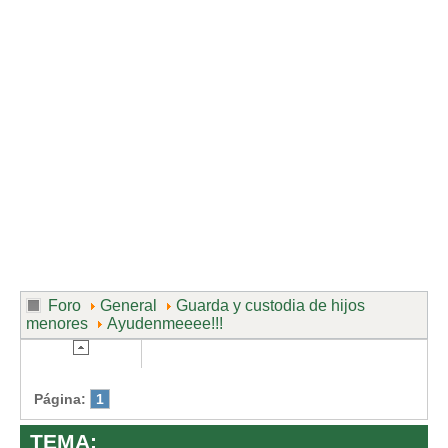
Divorcio de mutuo acuerdo
Divorcio contencioso
Ruptura contenciosa de pareja de hecho con hijos.
Ruptura de mutuo acuerdo de pareja de hecho con hijos.
Usuarios
Entrar / Salir
Foro
General
Guarda y custodia de hijos
menores
Ayudenmeeee!!!
Página:
1
TEMA: