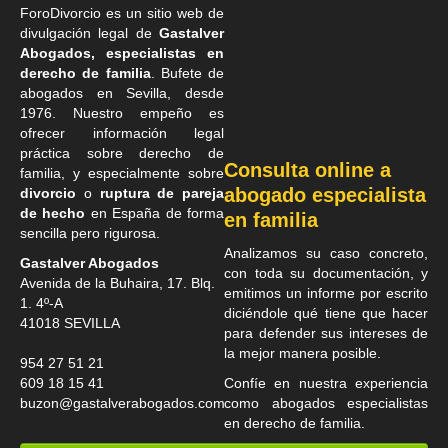
ForoDivorcio es un sitio web de
divulgación legal de
Gastalver
Abogados, especialistas en
derecho de familia
. Bufete de
abogados en Sevilla
, desde
1976. Nuestro empeño es
ofrecer información legal
práctica sobre derecho de
Consulta online a
familia, y especialmente sobre
abogado especialista
divorcio
o
ruptura de pareja
de hecho
en España de forma
en familia
sencilla pero rigurosa.
Analizamos su caso concreto,
Gastalver Abogados
con toda su documentación, y
Avenida de la Buhaira, 17. Blq.
emitimos un informe por escrito
1. 4º-A
diciéndole qué tiene que hacer
41018
SEVILLA
para defender sus intereses de
la mejor manera posible.
954 27 51 21
609 18 15 41
Confíe en nuestra experiencia
buzon@gastalverabogados.com
como
abogados especialistas
en derecho de familia
.