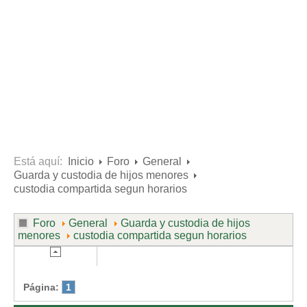
Divorcio de mutuo acuerdo
Divorcio contencioso
Ruptura contenciosa de pareja de hecho con hijos.
Ruptura de mutuo acuerdo de pareja de hecho con hijos.
Usuarios
Entrar / Salir
Está aquí:
Inicio
Foro
General
Guarda y custodia de hijos menores
custodia compartida segun horarios
Foro
General
Guarda y custodia de hijos
menores
custodia compartida segun horarios
Página:
1