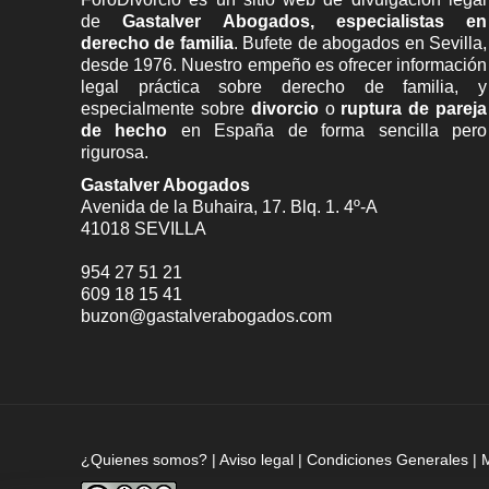
de
Gastalver Abogados, especialistas en
derecho de familia
. Bufete de
abogados en Sevilla
,
desde 1976. Nuestro empeño es ofrecer información
legal práctica sobre derecho de familia, y
especialmente sobre
divorcio
o
ruptura de pareja
de hecho
en España de forma sencilla pero
rigurosa.
Gastalver Abogados
Avenida de la Buhaira, 17. Blq. 1. 4º-A
41018
SEVILLA
954 27 51 21
609 18 15 41
buzon@gastalverabogados.com
¿Quienes somos?
|
Aviso legal
|
Condiciones Generales
|