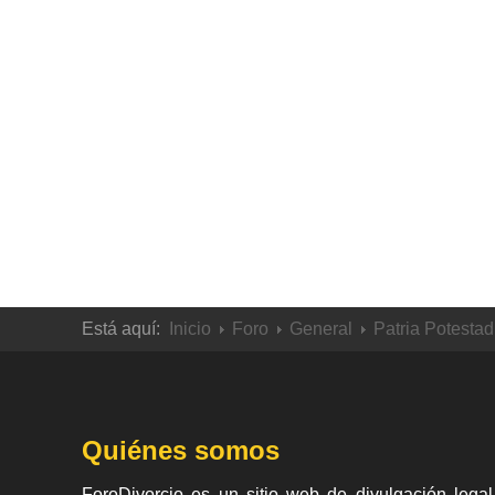
Está aquí:
Inicio
Foro
General
Patria Potestad
Quiénes somos
ForoDivorcio es un sitio web de divulgación legal