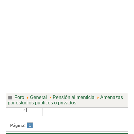
Divorcio de mutuo acuerdo
Divorcio contencioso
Ruptura contenciosa de pareja de hecho con hijos.
Ruptura de mutuo acuerdo de pareja de hecho con hijos.
Usuarios
Entrar / Salir
Foro
General
Pensión alimenticia
Amenazas
por estudios publicos o privados
Página:
1