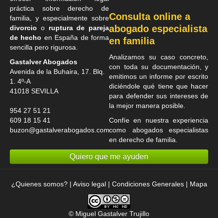
práctica sobre derecho de
Consulta online a
familia, y especialmente sobre
abogado especialista
divorcio
o
ruptura de pareja
de hecho
en España de forma
en familia
sencilla pero rigurosa.
Analizamos su caso concreto,
Gastalver Abogados
con toda su documentación, y
Avenida de la Buhaira, 17. Blq.
emitimos un informe por escrito
1. 4º-A
diciéndole qué tiene que hacer
41018
SEVILLA
para defender sus intereses de
la mejor manera posible.
954 27 51 21
609 18 15 41
Confíe en nuestra experiencia
buzon@gastalverabogados.com
como
abogados especialistas
en derecho de familia
.
Quiero que me ayuden
¿Quienes somos?
|
Aviso legal
|
Condiciones Generales
|
Mapa
©
Miguel Gastalver Trujillo