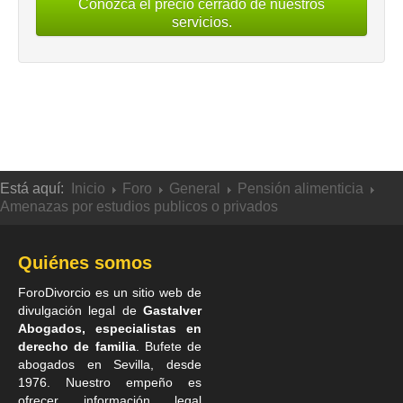
Conozca el precio cerrado de nuestros
servicios.
Está aquí:
Inicio
Foro
General
Pensión alimenticia
Amenazas por estudios publicos o privados
Quiénes somos
ForoDivorcio es un sitio web de
divulgación legal de
Gastalver
Abogados, especialistas en
derecho de familia
. Bufete de
abogados en Sevilla
, desde
1976. Nuestro empeño es
ofrecer información legal