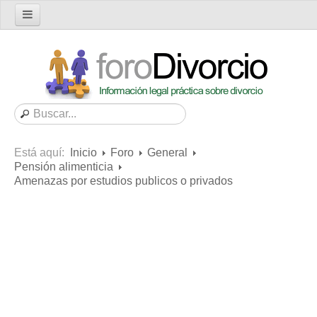
Inicio
Foro
Nuevo tema
Buscar en el foro
Categorías
Está aquí:
Inicio
Foro
General
Mensajes recientes
Pensión alimenticia
Amenazas por estudios publicos o privados
Mensajes no respondidos
Artículos
Consultas
Diccionario
Servicios