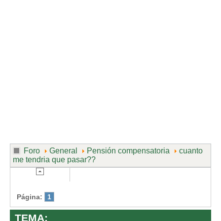
Divorcio de mutuo acuerdo
Divorcio contencioso
Ruptura contenciosa de pareja de hecho con hijos.
Ruptura de mutuo acuerdo de pareja de hecho con hijos.
Usuarios
Entrar / Salir
Foro
General
Pensión compensatoria
cuanto
me tendria que pasar??
Página:
1
TEMA: