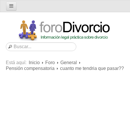
Inicio
Foro
Nuevo tema
Buscar en el foro
Categorías
Está aquí:
Inicio
Foro
General
Mensajes recientes
Pensión compensatoria
cuanto me tendria que pasar??
Mensajes no respondidos
Artículos
Consultas
Diccionario
Servicios