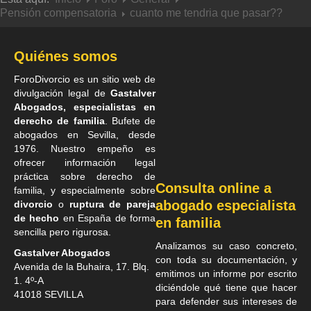
Pensión compensatoria
cuanto me tendria que pasar??
Quiénes somos
ForoDivorcio es un sitio web de
divulgación legal de
Gastalver
Abogados, especialistas en
derecho de familia
. Bufete de
abogados en Sevilla
, desde
1976. Nuestro empeño es
ofrecer información legal
práctica sobre derecho de
Consulta online a
familia, y especialmente sobre
abogado especialista
divorcio
o
ruptura de pareja
de hecho
en España de forma
en familia
sencilla pero rigurosa.
Analizamos su caso concreto,
Gastalver Abogados
con toda su documentación, y
Avenida de la Buhaira, 17. Blq.
emitimos un informe por escrito
1. 4º-A
diciéndole qué tiene que hacer
41018
SEVILLA
para defender sus intereses de