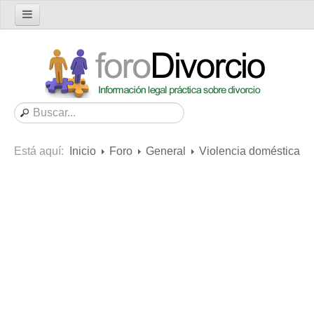
Inicio
Foro
Nuevo tema
Buscar en el foro
Categorías
Está aquí:
Inicio
Foro
General
Violencia doméstica
Mensajes recientes
Mensajes no respondidos
Artículos
Consultas
Diccionario
Servicios