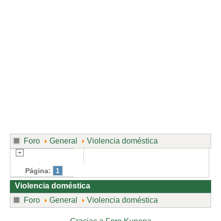
Divorcio de mutuo acuerdo
Divorcio contencioso
Ruptura contenciosa de pareja de hecho con hijos.
Ruptura de mutuo acuerdo de pareja de hecho con hijos.
Usuarios
Entrar / Salir
Foro
General
Violencia doméstica
Página:
1
Violencia doméstica
Foro
General
Violencia doméstica