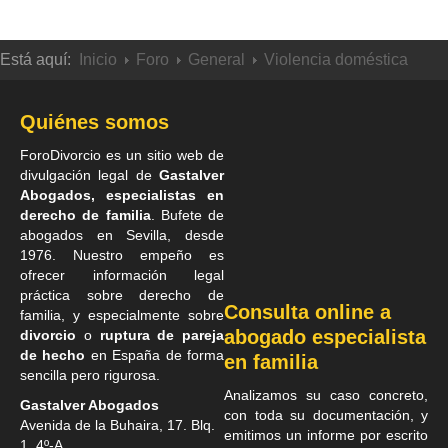
Está aquí:
Inicio
Foro
General
Violencia doméstica
Quiénes somos
ForoDivorcio es un sitio web de
divulgación legal de
Gastalver
Abogados, especialistas en
derecho de familia
. Bufete de
abogados en Sevilla
, desde
1976. Nuestro empeño es
ofrecer información legal
práctica sobre derecho de
Consulta online a
familia, y especialmente sobre
abogado especialista
divorcio
o
ruptura de pareja
de hecho
en España de forma
en familia
sencilla pero rigurosa.
Analizamos su caso concreto,
Gastalver Abogados
con toda su documentación, y
Avenida de la Buhaira, 17. Blq.
emitimos un informe por escrito
1. 4º-A