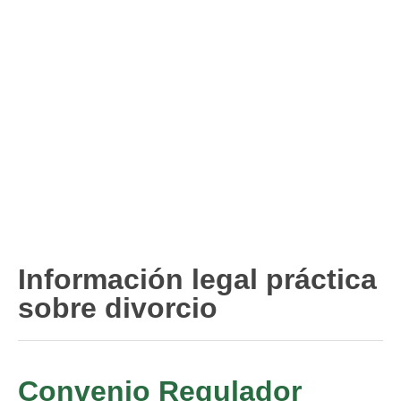
Divorcio de mutuo acuerdo
Divorcio contencioso
Ruptura contenciosa de pareja de hecho con hijos.
Ruptura de mutuo acuerdo de pareja de hecho con hijos.
Usuarios
Entrar / Salir
Información legal práctica
sobre divorcio
Convenio Regulador