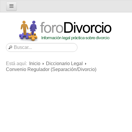
Inicio
Foro
Nuevo tema
Buscar en el foro
Categorías
Está aquí:
Inicio
Diccionario Legal
Mensajes recientes
Convenio Regulador (Separación/Divorcio)
Mensajes no respondidos
Artículos
Consultas
Diccionario
Servicios