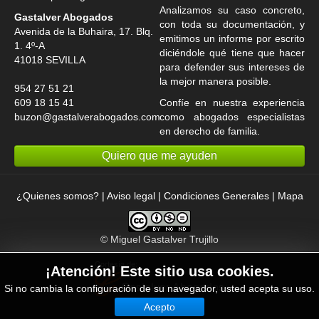
Analizamos su caso concreto,
Gastalver Abogados
con toda su documentación, y
Avenida de la Buhaira, 17. Blq.
emitimos un informe por escrito
1. 4º-A
diciéndole qué tiene que hacer
41018
SEVILLA
para defender sus intereses de
la mejor manera posible.
954 27 51 21
609 18 15 41
Confíe en nuestra experiencia
buzon@gastalverabogados.com
como
abogados especialistas
en derecho de familia
.
Quiero que me ayuden
¿Quienes somos?
|
Aviso legal
|
Condiciones Generales
|
Mapa
©
Miguel Gastalver Trujillo
¡Atención! Este sitio usa cookies.
Si no cambia la configuración de su navegador, usted acepta su uso.
Acepto