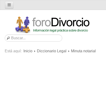
Inicio
Foro
Nuevo tema
Buscar en el foro
Categorías
Está aquí:
Inicio
Diccionario Legal
Minuta notarial
Mensajes recientes
Mensajes no respondidos
Artículos
Consultas
Diccionario
Servicios