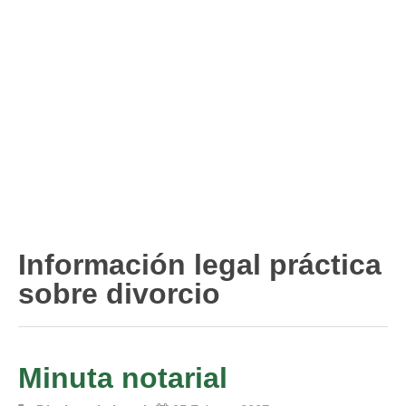
Divorcio de mutuo acuerdo
Divorcio contencioso
Ruptura contenciosa de pareja de hecho con hijos.
Ruptura de mutuo acuerdo de pareja de hecho con hijos.
Usuarios
Entrar / Salir
Información legal práctica
sobre divorcio
Minuta notarial