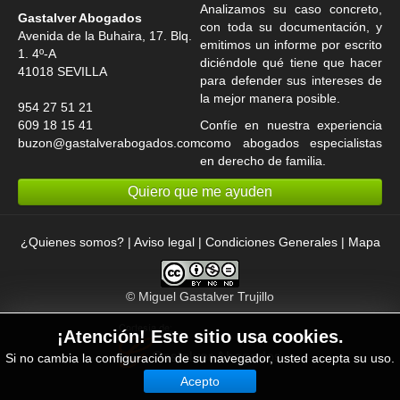
Analizamos su caso concreto,
Gastalver Abogados
con toda su documentación, y
Avenida de la Buhaira, 17. Blq.
emitimos un informe por escrito
1. 4º-A
diciéndole qué tiene que hacer
41018
SEVILLA
para defender sus intereses de
la mejor manera posible.
954 27 51 21
609 18 15 41
Confíe en nuestra experiencia
buzon@gastalverabogados.com
como
abogados especialistas
en derecho de familia
.
Quiero que me ayuden
¿Quienes somos?
|
Aviso legal
|
Condiciones Generales
|
Mapa
©
Miguel Gastalver Trujillo
¡Atención! Este sitio usa cookies.
Si no cambia la configuración de su navegador, usted acepta su uso.
Acepto