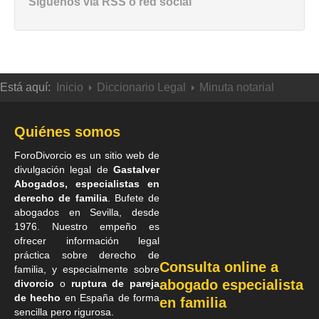
Síguenos vía RSS o red social
Está aquí:
Inicio
Diccionario Legal
Minuta notarial
Quiénes somos
ForoDivorcio es un sitio web de
divulgación legal de
Gastalver
Abogados, especialistas en
derecho de familia
. Bufete de
abogados en Sevilla
, desde
1976. Nuestro empeño es
ofrecer información legal
práctica sobre derecho de
Consulta online a
familia, y especialmente sobre
abogado especialista
divorcio
o
ruptura de pareja
de hecho
en España de forma
en familia
sencilla pero rigurosa.