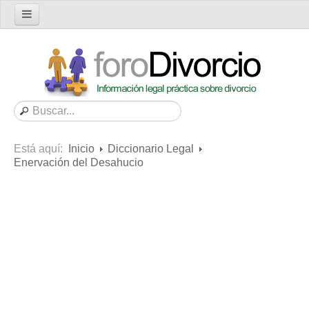
Inicio
Foro
Nuevo tema
Buscar en el foro
Categorías
Está aquí:
Inicio
Diccionario Legal
Mensajes recientes
Enervación del Desahucio
Mensajes no respondidos
Artículos
Consultas
Diccionario
Servicios