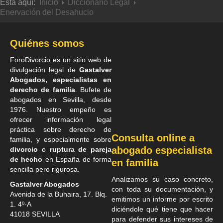
Está aquí:
Inicio
Diccionario Legal
Enervación del Desahucio
Quiénes somos
ForoDivorcio es un sitio web de
divulgación legal de
Gastalver
Abogados, especialistas en
derecho de familia
. Bufete de
abogados en Sevilla
, desde
1976. Nuestro empeño es
ofrecer información legal
práctica sobre derecho de
Consulta online a
familia, y especialmente sobre
abogado especialista
divorcio
o
ruptura de pareja
de hecho
en España de forma
en familia
sencilla pero rigurosa.
Analizamos su caso concreto,
Gastalver Abogados
con toda su documentación, y
Avenida de la Buhaira, 17. Blq.
emitimos un informe por escrito
1. 4º-A
diciéndole qué tiene que hacer
41018
SEVILLA
para defender sus intereses de