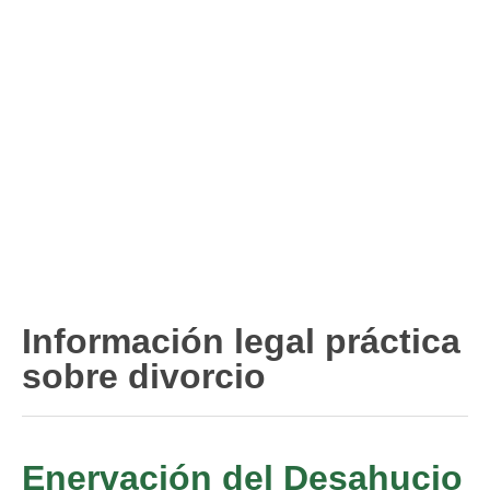
Divorcio de mutuo acuerdo
Divorcio contencioso
Ruptura contenciosa de pareja de hecho con hijos.
Ruptura de mutuo acuerdo de pareja de hecho con hijos.
Usuarios
Entrar / Salir
Información legal práctica
sobre divorcio
Enervación del Desahucio