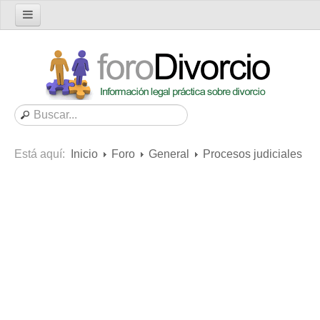
Inicio
Foro
Nuevo tema
Buscar en el foro
Categorías
Está aquí:
Inicio
Foro
General
Procesos judiciales
Mensajes recientes
Mensajes no respondidos
Artículos
Consultas
Diccionario
Servicios