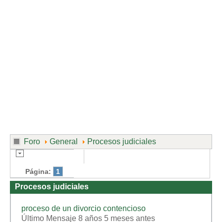
Divorcio de mutuo acuerdo
Divorcio contencioso
Ruptura contenciosa de pareja de hecho con hijos.
Ruptura de mutuo acuerdo de pareja de hecho con hijos.
Usuarios
Entrar / Salir
Foro
General
Procesos judiciales
Página:
1
Procesos judiciales
proceso de un divorcio contencioso
Último Mensaje 8 años 5 meses antes