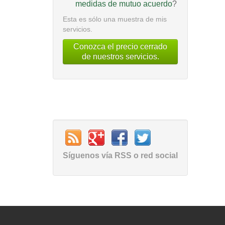
medidas de mutuo acuerdo
?
Esta es sólo una muestra de mis
servicios.
Conozca el precio cerrado
de nuestros servicios.
Síguenos vía RSS o red social