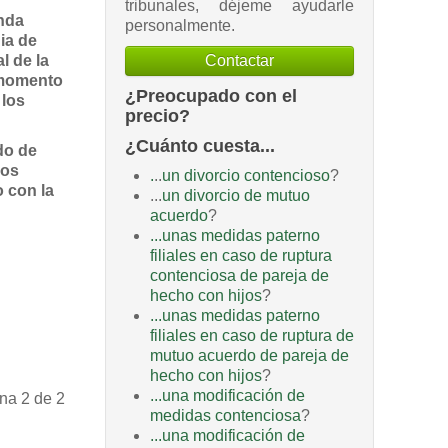
tribunales, déjeme ayudarle
enda
personalmente.
ia de
Contactar
l de la
, momento
¿Preocupado con el
 los
precio?
¿Cuánto cuesta...
do de
los
.
..
un divorcio contencioso
?
o con la
...
un divorcio de mutuo
acuerdo
?
...unas medidas paterno
filiales en caso de ruptura
contenciosa de pareja de
hecho con hijos
?
...unas medidas paterno
filiales en caso de ruptura de
mutuo acuerdo de pareja de
hecho con hijos
?
...una modificación de
na 2 de 2
medidas contenciosa
?
...una modificación de