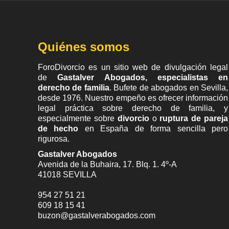
Quiénes somos
ForoDivorcio es un sitio web de divulgación legal
de
Gastalver Abogados, especialistas en
derecho de familia
. Bufete de
abogados en Sevilla
,
desde 1976. Nuestro empeño es ofrecer información
legal práctica sobre derecho de familia, y
especialmente sobre
divorcio
o
ruptura de pareja
de hecho
en España de forma sencilla pero
rigurosa.
Gastalver Abogados
Avenida de la Buhaira, 17. Blq. 1. 4º-A
41018
SEVILLA
954 27 51 21
609 18 15 41
buzon@gastalverabogados.com