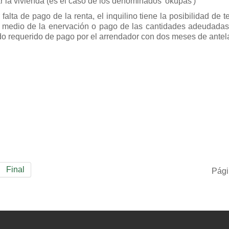
r la vivienda (es el caso de los denominados 'okupas')
alta de pago de la renta, el inquilino tiene la posibilidad de t
r medio de la enervación o pago de las cantidades adeudadas
o requerido de pago por el arrendador con dos meses de antela
Final
Pági