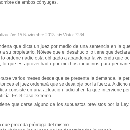
a nombre de ambos cónyuges.
alización: 15 Noviembre 2013
Visto: 7234
ondena que dicta un juez por medio de una sentencia en la que
a su propietario. Nótese que el desahucio lo tiene que declara
 lo ordene nadie está obligado a abandonar la vivienda que oc
ga, lo que es aprovechado por muchos inquilinos para permane
morarse varios meses desde que se presenta la demanda, la pe
tonces el juez ordenará que se desaloje por la fuerza. A dicho 
ca consiste en una actuación judicial en la que interviene per
olicía. Es el caso extremo.
iene que darse alguno de los supuestos previstos por la Ley
in que proceda prórroga del mismo.