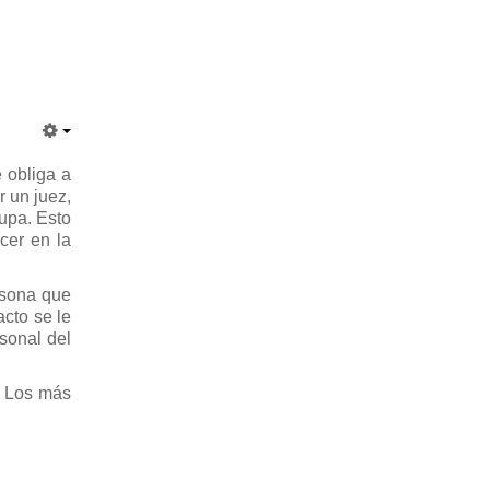
 obliga a
r un juez,
upa. Esto
cer en la
rsona que
acto se le
sonal del
. Los más