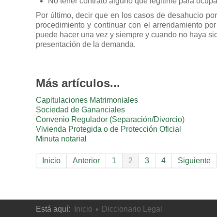
No tener contrato alguno que legitime para ocupa
Por último, decir que en los casos de desahucio por f
procedimiento y continuar con el arrendamiento po
puede hacer una vez y siempre y cuando no haya sid
presentación de la demanda.
Más artículos...
Capitulaciones Matrimoniales
Sociedad de Gananciales
Convenio Regulador (Separación/Divorcio)
Vivienda Protegida o de Protección Oficial
Minuta notarial
Inicio
Anterior
1
2
3
4
Siguiente
Está aquí:
Inicio
Diccionario Legal