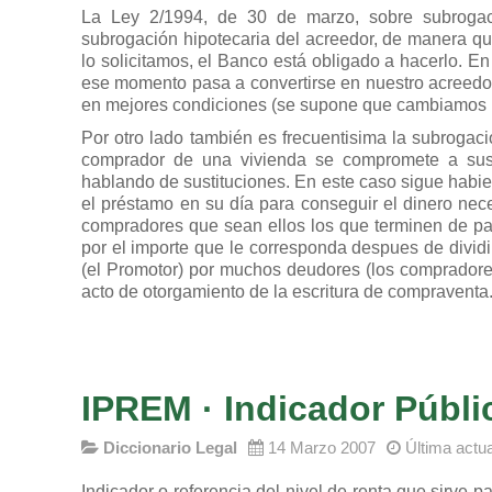
La Ley 2/1994, de 30 de marzo, sobre subrogac
subrogación hipotecaria del acreedor, de manera qu
lo solicitamos, el Banco está obligado a hacerlo. E
ese momento pasa a convertirse en nuestro acreedo
en mejores condiciones (se supone que cambiamos p
Por otro lado también es frecuentisima la subrogaci
comprador de una vivienda se compromete a sust
hablando de sustituciones. En este caso sigue habie
el préstamo en su día para conseguir el dinero nec
compradores que sean ellos los que terminen de p
por el importe que le corresponda despues de dividi
(el Promotor) por muchos deudores (los compradore
acto de otorgamiento de la escritura de compraventa
IPREM · Indicador Públi
Diccionario Legal
14 Marzo 2007
Última actu
Indicador o referencia del nivel de renta que sirve 