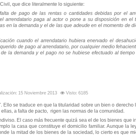
ivil, que dice literalmente lo siguiente:
alta de pago de las rentas o cantidades debidas por el arr
 el arrendatario paga al actor o pone a su disposición en el t
adas en la demanda y el de las que adeude en el momento de d
licación cuando el arrendatario hubiera enervado el desahuc
querido de pago al arrendatario, por cualquier medio fehacient
 de la demanda y el pago no se hubiese efectuado al tiempo
alización: 15 Noviembre 2013
Visto: 6185
r". Ello se traduce en que la titularidad sobre un bien o derecho 
e ellas, a falta de pacto, rigen las normas de la comunidad.
diviso. El caso más frecuente quizá sea el de los bienes que i
lo la casa que constituye el domicilio familiar. Aunque la le
nde la mitad de los bienes de la sociedad, lo cierto es que mi