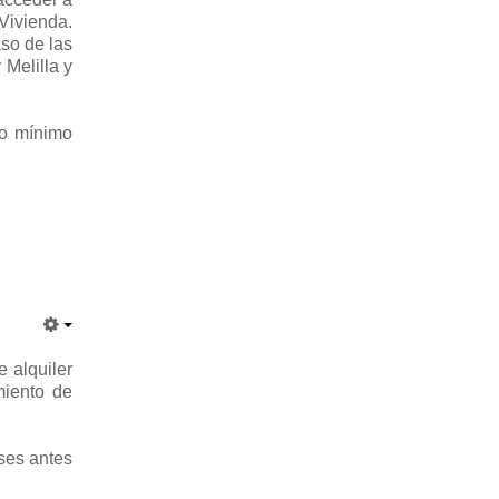
Vivienda.
aso de las
Melilla y
io mínimo
e alquiler
miento de
es antes