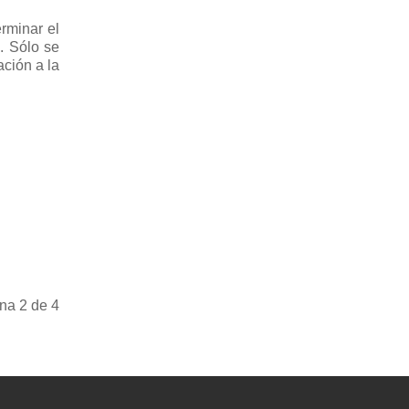
erminar el
. Sólo se
ción a la
na 2 de 4