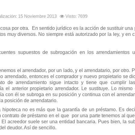
alización: 15 Noviembre 2013
Visto: 7699
a cosa por otra. En sentido jurídico es la acción de sustituir una
mbitos muy diversos. No siempre está autorizado por la ley, y en
ecuentes supuestos de subrogación en los arrendamientos 
nemos el arrendador, por un lado, y el arrendatario, por otro. 
iso arrendado, entonces el comprador y nuevo propietario se di
ato de arrendamiento sigue intacto y tiene que cumplir l
 el anterior propietario arrendador. Le sustituye. Lo mismo 
ivía con él se subroga en su posición y continua con el arrend
a posición de arrendatario.
a hipoteca no es más que la garantía de un préstamo. Es deci
 contrato de préstamo en el que por una parte tenemos al que 
). El acreedor suele ser una entidad bancaria. Pues bien, la s
del deudor. Así de sencillo.