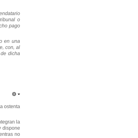
endatario
ribunal o
icho pago
io en una
e, con, al
 de dicha
la ostenta
ntegran la
y dispone
entras no