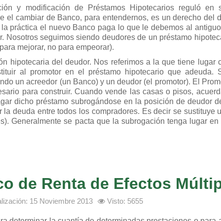
ión y modificación de Préstamos Hipotecarios reguló en s
e el cambiar de Banco, para entendernos, es un derecho del d
n la práctica el nuevo Banco paga lo que le debemos al antiguo
r. Nosotros seguimos siendo deudores de un préstamo hipoteca
ara mejorar, no para empeorar).
ón hipotecaria del deudor. Nos referimos a la que tiene lugar 
ituir al promotor en el préstamo hipotecario que adeuda.
ndo un acreedor (un Banco) y un deudor (el promotor). El Promo
esario para construir. Cuando vende las casas o pisos, acuerd
agar dicho préstamo subrogándose en la posición de deudor d
r la deuda entre todos los compradores. Es decir se sustituye 
s). Generalmente se pacta que la subrogación tenga lugar en
.
co de Renta de Efectos Múlti
alización: 15 Noviembre 2013
Visto: 5655
para determinar la cuantía de determinadas prestaciones o para