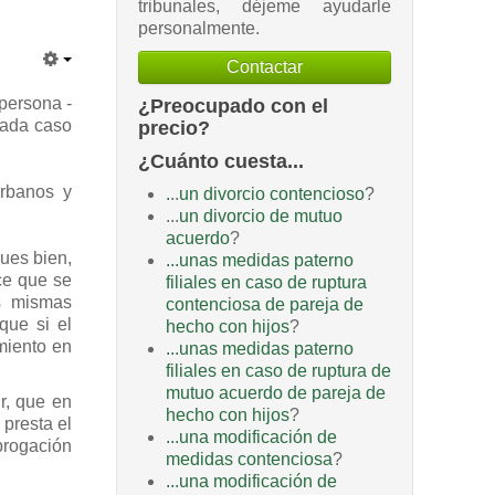
tribunales, déjeme ayudarle
personalmente.
Contactar
 persona -
¿Preocupado con el
 cada caso
precio?
¿Cuánto cuesta...
urbanos y
.
..
un divorcio contencioso
?
...
un divorcio de mutuo
acuerdo
?
Pues bien,
...unas medidas paterno
ce que se
filiales en caso de ruptura
as mismas
contenciosa de pareja de
que si el
hecho con hijos
?
amiento en
...unas medidas paterno
filiales en caso de ruptura de
mutuo acuerdo de pareja de
r, que en
hecho con hijos
?
presta el
...una modificación de
ubrogación
medidas contenciosa
?
...una modificación de