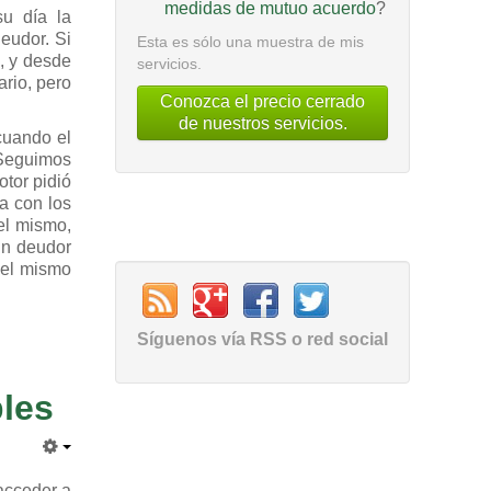
medidas de mutuo acuerdo
?
u día la
eudor. Si
Esta es sólo una muestra de mis
, y desde
servicios.
rio, pero
Conozca el precio cerrado
de nuestros servicios.
cuando el
 Seguimos
tor pidió
a con los
el mismo,
un deudor
 el mismo
Síguenos vía RSS o red social
ples
 acceder a